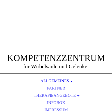
KOMPETENZZENTRUM
für Wirbelsäule und Gelenke
ALLGEMEINES
AKTUELLES
PARTNER
THERAPIEANGEBOTE
DAS TEAM
AUSLEITUNGSVERFAHREN
ERSTUNTERSUCHUNG
INFOBOX
BEMER-GEFÄSS-THERAPIE
STELLENANGEBOT
IMPRESSUM