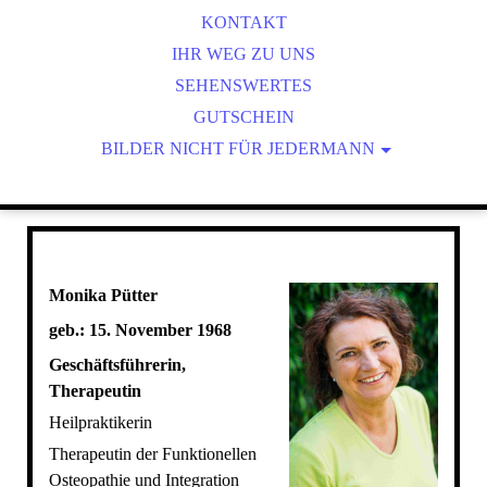
UNSERE PHILOSOPHIE
BLUTEGEL-THERAPIE
KONTAKT
CRANIOSAKRALE THERAPIE
IHR WEG ZU UNS
SEHENSWERTES
FOI
KINESIOTAPING
GUTSCHEIN
BILDER NICHT FÜR JEDERMANN
NEURALTHERAPIE
BILDANFORDERUNG ULCUS
OHRAKUPUNKTUR
BILDANFORDERUNG BLUTEGEL FOTOS/
SCHRÖPFKOPFBEHANDLUNG
TCM = TRADITIONELLE CHINESISCHE MEDIZIN
Monika Pütter
geb.: 15. November 1968
Geschäftsführerin,
Therapeutin
Heilpraktikerin
Therapeutin der Funktionellen
Osteopathie und Integration